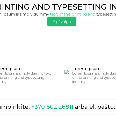
RINTING AND TYPESETTING I
 Ipsum is simply dummy
text of the printing and
typesettin
Apžvalga
rem Ipsum
Lorem Ipsum
em Ipsum is simply dummy text
Lorem Ipsum is simply du
he printing and typesetting
of the printing and typese
stry.
industry.
kambinkite:
+370 602 26811
arba el. paštu