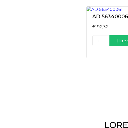
AD 56340006
€
96,36
produkto
Į kre
kiekis:
AD
563400061
LORE