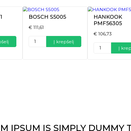
1
BOSCH S5005
HANKOOK
PMF56305
€
111,61
€
106,73
produkto
pšelį
Į krepšelį
kiekis:
produkto
Į krep
BOSCH
kiekis:
S5005
HANKOOK
PMF56305
M IPSUM IS SIMPLY DUMMY 