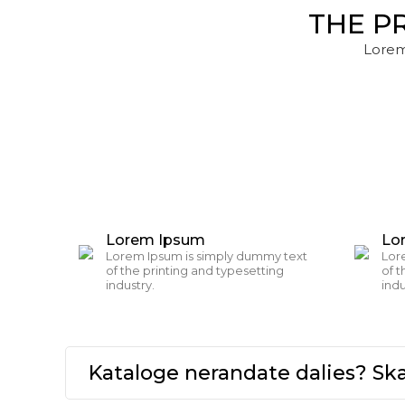
THE P
Lorem
Lorem Ipsum
Lo
Lorem Ipsum is simply dummy text
Lor
of the printing and typesetting
of t
industry.
indu
Kataloge nerandate dalies? S