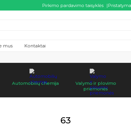
Pirkimo pardavimo taisyklės
Pristatyma
e mus
Kontaktai
Automobilių chemija
Valymo ir plovimo
priemonės
63