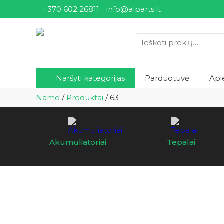
+370 602 26811
info@alparts.lt
Ieškoti:
Naršyti kategorijas
Parduotuvė
Api
Namo
/
Produktai
/
63
Akumuliatoriai
Tepalai