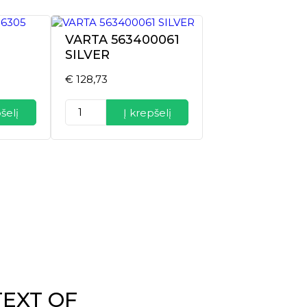
VARTA 563400061
SILVER
€
128,73
produkto
šelį
Į krepšelį
kiekis:
VARTA
563400061
SILVER
TEXT OF