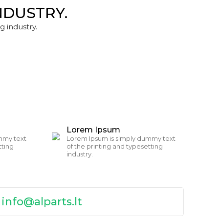
NDUSTRY.
g industry.
Lorem Ipsum
mmy text
Lorem Ipsum is simply dummy text
tting
of the printing and typesetting
industry.
:
info@alparts.lt