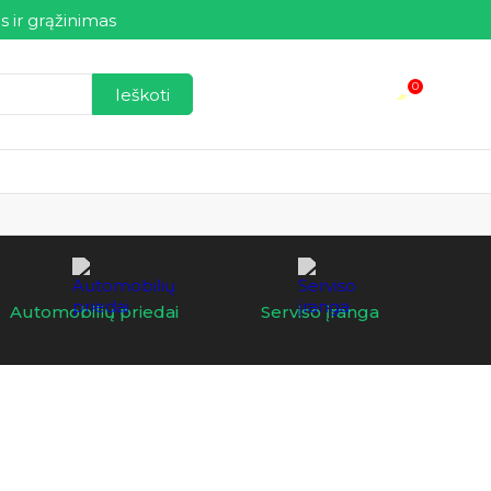
s ir grąžinimas
0
Ieškoti
Automobilių priedai
Serviso įranga