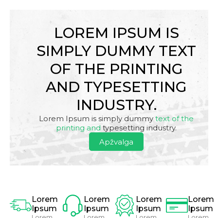
LOREM IPSUM IS
SIMPLY DUMMY TEXT
OF THE PRINTING
AND TYPESETTING
INDUSTRY.
Lorem Ipsum is simply dummy
text of the
printing and
typesetting industry.
Apžvalga
Lorem
Lorem
Lorem
Lorem
Ipsum
Ipsum
Ipsum
Ipsum
Lorem
Lorem
Lorem
Lorem