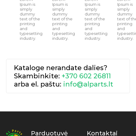
Ipsum is
Ipsum is
Ipsum is
Ipsum is
simply
simply
simply
simply
dummy
dummy
dummy
dummy
text of the
text of the
text of the
text of th
printing
printing
printing
printing
and
and
and
and
typesetting
typesetting
typesetting
typesetti
industry.
industry.
industry.
industry.
Kataloge nerandate dalies?
Skambinkite:
+370 602 26811
arba el. paštu:
info@alparts.lt
Parduotuvė
Kontaktai