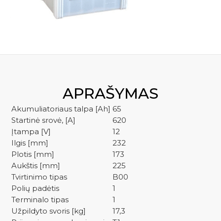
kre
YBX7014
APRAŠYMAS
Akumuliatoriaus talpa [Ah]
65
Startinė srovė, [A]
620
Įtampa [V]
12
Ilgis [mm]
232
Plotis [mm]
173
Aukštis [mm]
225
Tvirtinimo tipas
B00
Polių padėtis
1
Terminalo tipas
1
Užpildyto svoris [kg]
17,3