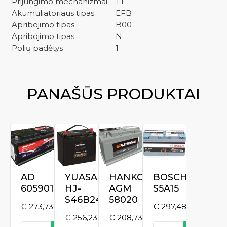
Prijungimo mechanizmai
T1
Akumuliatoriaus tipas
EFB
Apribojimo tipas
B00
Apribojimo tipas
N
Polių padėtys
1
PANAŠŪS PRODUKTAI
AD
YUASA
HANKOOK
BOSCH
605901091
HJ-
AGM
S5A15
S46B24R
58020
€
273,73
€
297,48
€
256,23
€
208,73
produkto
produkto