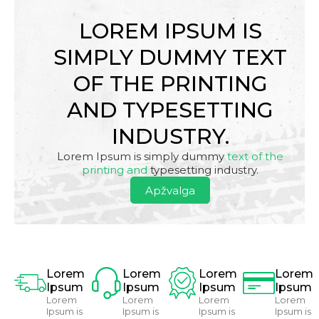
LOREM IPSUM IS
SIMPLY DUMMY TEXT
OF THE PRINTING
AND TYPESETTING
INDUSTRY.
Lorem Ipsum is simply dummy
text of the
printing and
typesetting industry.
Apžvalga
Lorem
Lorem
Lorem
Lorem
Ipsum
Ipsum
Ipsum
Ipsum
Lorem
Lorem
Lorem
Lorem
Ipsum is
Ipsum is
Ipsum is
Ipsum is