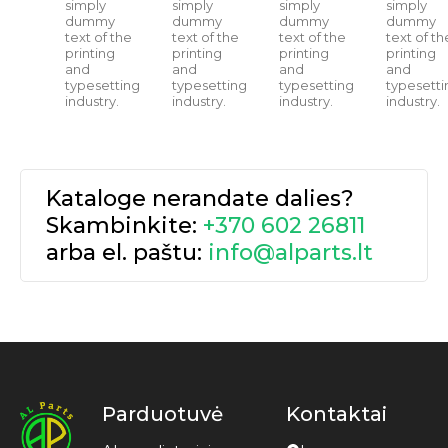
simply
simply
simply
simply
dummy
dummy
dummy
dummy
text of the
text of the
text of the
text of th
printing
printing
printing
printing
and
and
and
and
typesetting
typesetting
typesetting
typesetti
industry.
industry.
industry.
industry.
Kataloge nerandate dalies?
Skambinkite:
+370 602 26811
arba el. paštu:
info@alparts.lt
Parduotuvė
Kontaktai