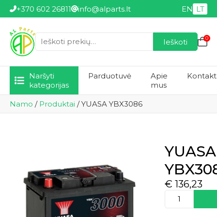
+370 602 26811
info@alparts.lt
EN
LT
0
Ieškoti
Ieškoti:
Naršyti
Parduotuvė
Apie
Kontakt
kategorijas
mus
Namo
/
Produktai
/
YUASA YBX3086
YUASA
YBX30
€
136,23
produkto
kiekis:
YUASA