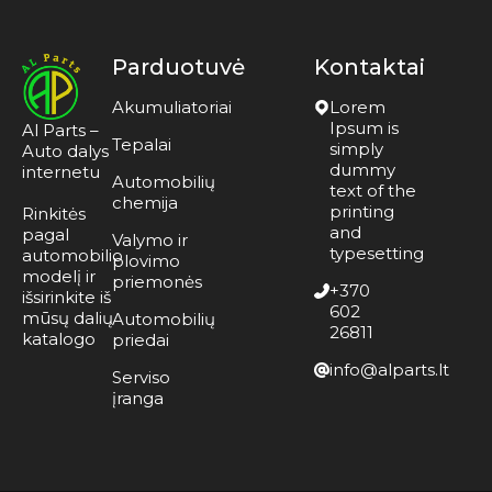
Parduotuvė
Kontaktai
Akumuliatoriai
Lorem
Ipsum is
Al Parts –
Tepalai
simply
Auto dalys
dummy
internetu
Automobilių
text of the
chemija
printing
Rinkitės
and
pagal
Valymo ir
typesetting
automobilio
plovimo
modelį ir
priemonės
+370
išsirinkite iš
602
mūsų dalių
Automobilių
26811
katalogo
priedai
info@alparts.lt
Serviso
įranga