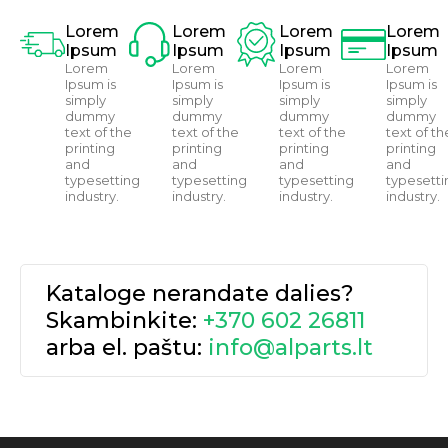
Lorem
Lorem
Lorem
Lorem
Ipsum
Ipsum
Ipsum
Ipsum
Lorem
Lorem
Lorem
Lorem
Ipsum is
Ipsum is
Ipsum is
Ipsum is
simply
simply
simply
simply
dummy
dummy
dummy
dummy
text of the
text of the
text of the
text of th
printing
printing
printing
printing
and
and
and
and
typesetting
typesetting
typesetting
typesetti
industry.
industry.
industry.
industry.
Kataloge nerandate dalies?
Skambinkite:
+370 602 26811
arba el. paštu:
info@alparts.lt