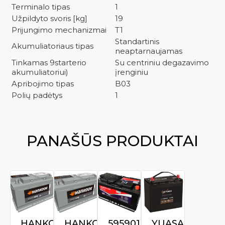
Terminalo tipas
1
Užpildyto svoris [kg]
19
Prijungimo mechanizmai
T1
Standartinis
Akumuliatoriaus tipas
neaptarnaujamas
Tinkamas 9starterio
Su centriniu degazavimo
akumuliatoriui)
įrenginiu
Apribojimo tipas
B03
Polių padėtys
1
PANAŠŪS PRODUKTAI
HANKOOK
HANKOOK
595901081
YUASA