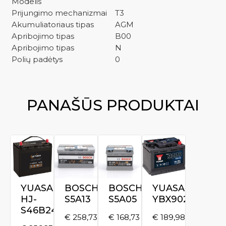
Modelis
Prijungimo mechanizmai
T3
Akumuliatoriaus tipas
AGM
Apribojimo tipas
B00
Apribojimo tipas
N
Polių padėtys
0
PANAŠŪS PRODUKTAI
YUASA
BOSCH
BOSCH
YUASA
HJ-
S5A13
S5A05
YBX9027
S46B24R
€
258,73
€
168,73
€
189,98