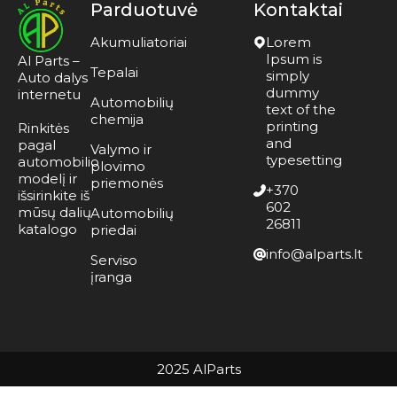
Parduotuvė
Kontaktai
Akumuliatoriai
Lorem
Ipsum is
Al Parts –
Tepalai
simply
Auto dalys
dummy
internetu
Automobilių
text of the
chemija
printing
Rinkitės
and
pagal
Valymo ir
typesetting
automobilio
plovimo
modelį ir
priemonės
+370
išsirinkite iš
602
mūsų dalių
Automobilių
26811
katalogo
priedai
info@alparts.lt
Serviso
įranga
2025 AlParts