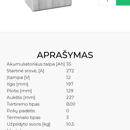
kiekis:
YUASA
kre
HJ-
S34B20L
APRAŠYMAS
Akumuliatoriaus talpa [Ah]
35
Startinė srovė, [A]
272
Įtampa [V]
12
Ilgis [mm]
197
Plotis [mm]
129
Aukštis [mm]
227
Tvirtinimo tipas
B00
Polių padėtis
0
Terminalo tipas
3
Užpildyto svoris [kg]
10,5