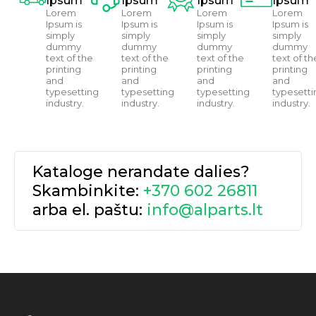
Ipsum
Ipsum
Ipsum
Ipsum
Lorem
Lorem
Lorem
Lorem
Ipsum is
Ipsum is
Ipsum is
Ipsum is
simply
simply
simply
simply
dummy
dummy
dummy
dummy
text of the
text of the
text of the
text of th
printing
printing
printing
printing
and
and
and
and
typesetting
typesetting
typesetting
typesetti
industry.
industry.
industry.
industry.
Kataloge nerandate dalies?
Skambinkite:
+370 602 26811
arba el. paštu:
info@alparts.lt