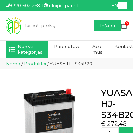
+370 602 26811
info@alparts.lt
EN
LT
0
Ieškoti
Ieškoti:
Naršyti
Parduotuvė
Apie
Kontakt
kategorijas
mus
Namo
/
Produktai
/
YUASA HJ-S34B20L
YUASA
HJ-
S34B2
€
272,48
produkto