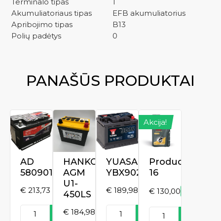
Terminalo tipas
1
Akumuliatoriaus tipas
EFB akumuliatorius
Apribojimo tipas
B13
Polių padėtys
0
PANAŠŪS PRODUKTAI
Akcija!
AD
HANKOOK
YUASA
Product
580901076
AGM
YBX9027
16
U1-
€
213,73
€
189,98
€
130,00
€
170,00
450LS
Original
Current
price
price
produkto
produkto
produkto
€
184,98
was:
is:
Į
Į
Į
kiekis:
kiekis:
kiekis: