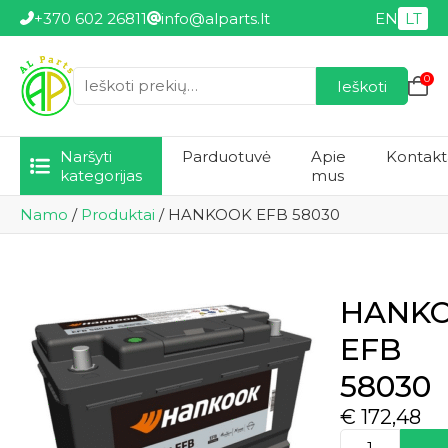
+370 602 26811
info@alparts.lt
EN
LT
0
Ieškoti
Ieškoti:
Naršyti
Parduotuvė
Apie
Kontakt
kategorijas
mus
Namo
/
Produktai
/
HANKOOK EFB 58030
HANK
EFB
58030
€
172,48
produkto