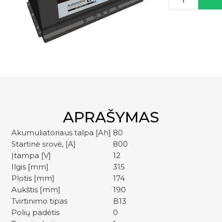
kiekis:
HANKOOK
kre
EFB
58030
APRAŠYMAS
Akumuliatoriaus talpa [Ah]
80
Startinė srovė, [A]
800
Įtampa [V]
12
Ilgis [mm]
315
Plotis [mm]
174
Aukštis [mm]
190
Tvirtinimo tipas
B13
Polių padėtis
0