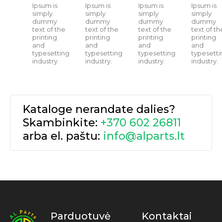
Ipsum is
Ipsum is
Ipsum is
Ipsum is
simply
simply
simply
simply
dummy
dummy
dummy
dummy
text of the
text of the
text of the
text of th
printing
printing
printing
printing
and
and
and
and
typesetting
typesetting
typesetting
typesetti
industry.
industry.
industry.
industry.
Kataloge nerandate dalies?
Skambinkite:
+370 602 26811
arba el. paštu:
info@alparts.lt
Parduotuvė
Kontaktai