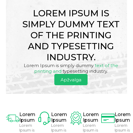
LOREM IPSUM IS
SIMPLY DUMMY TEXT
OF THE PRINTING
AND TYPESETTING
INDUSTRY.
Lorem Ipsum is simply dummy
text of the
printing and
typesetting industry.
Apžvalga
Lorem
Lorem
Lorem
Lorem
Ipsum
Ipsum
Ipsum
Ipsum
Lorem
Lorem
Lorem
Lorem
Ipsum is
Ipsum is
Ipsum is
Ipsum is