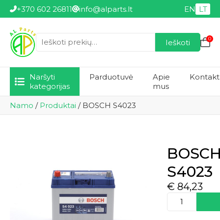
+370 602 26811
info@alparts.lt
EN
LT
0
Ieškoti
Ieškoti:
Naršyti
Parduotuvė
Apie
Kontakt
kategorijas
mus
Namo
/
Produktai
/
BOSCH S4023
BOSC
S4023
€
84,23
produkto
kiekis:
BOSCH