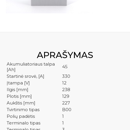
kre
S4023
APRAŠYMAS
Akumuliatoriaus talpa
45
[Ah]
Startinė srovė, [A]
330
Įtampa [V]
12
Ilgis [mm]
238
Plotis [mm]
129
Aukštis [mm]
227
Tvirtinimo tipas
B00
Polių padėtis
1
Terminalo tipas
1
Terminalo tipas
3