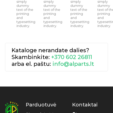
simply
simply
simply
simply
dummy
dummy
dummy
dummy
text of the
text of the
text of the
text of th
printing
printing
printing
printing
and
and
and
and
typesetting
typesetting
typesetting
typesetti
industry.
industry.
industry.
industry.
Kataloge nerandate dalies?
Skambinkite:
+370 602 26811
arba el. paštu:
info@alparts.lt
Parduotuvė
Kontaktai