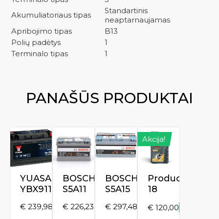
Standartinis
Akumuliatoriaus tipas
neaptarnaujamas
Apribojimo tipas
B13
Polių padėtys
1
Terminalo tipas
1
PANAŠŪS PRODUKTAI
Akcija!
YUASA
BOSCH
BOSCH
Product
YBX9115
S5A11
S5A15
18
€
239,98
€
226,23
€
297,48
€
120,00
€
150,00
Original
Current