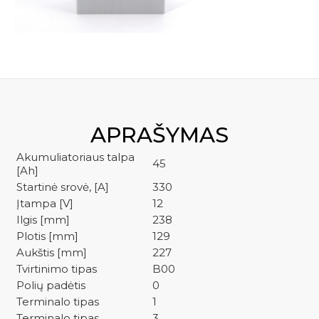
kre
S4021
APRAŠYMAS
Akumuliatoriaus talpa
45
[Ah]
Startinė srovė, [A]
330
Įtampa [V]
12
Ilgis [mm]
238
Plotis [mm]
129
Aukštis [mm]
227
Tvirtinimo tipas
B00
Polių padėtis
0
Terminalo tipas
1
Terminalo tipas
3