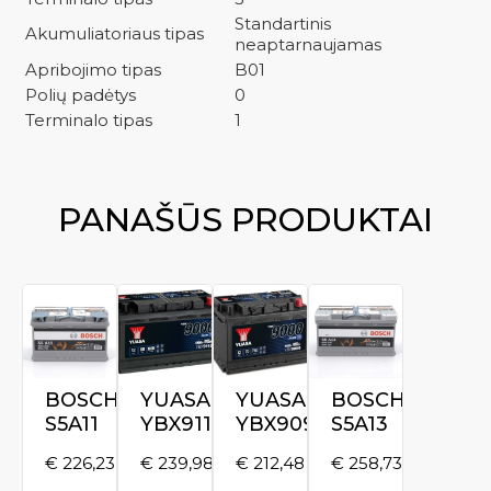
Standartinis
Akumuliatoriaus tipas
neaptarnaujamas
Apribojimo tipas
B01
Polių padėtys
0
Terminalo tipas
1
PANAŠŪS PRODUKTAI
BOSCH
YUASA
YUASA
BOSCH
S5A11
YBX9115
YBX9096
S5A13
€
226,23
€
239,98
€
212,48
€
258,73