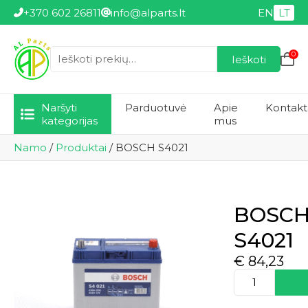
+370 602 26811
info@alparts.lt
EN
LT
0
Ieškoti
Ieškoti:
Naršyti
Parduotuvė
Apie
Kontakt
kategorijas
mus
Namo
/
Produktai
/
BOSCH S4021
BOSC
S4021
€
84,23
produkto
kiekis:
BOSCH