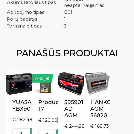
Akumuliatoriaus tipas
neaptarnaujamas
Apribojimo tipas
B01
Polių padėtys
1
Terminalo tipas
3
PANAŠŪS PRODUKTAI
Akcija!
YUASA
Product
595901081
HANKOOK
YBX9019
17
AD
AGM
AGM
56020
€
282,48
€
120,00
€
150,00
Original
Current
€
244,98
€
168,73
price
price
produkto
produkto
was:
is: