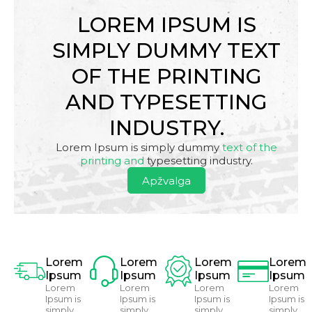
LOREM IPSUM IS
SIMPLY DUMMY TEXT
OF THE PRINTING
AND TYPESETTING
INDUSTRY.
Lorem Ipsum is simply dummy
text of the
printing and
typesetting industry.
Apžvalga
Lorem
Lorem
Lorem
Lorem
Ipsum
Ipsum
Ipsum
Ipsum
Lorem
Lorem
Lorem
Lorem
Ipsum is
Ipsum is
Ipsum is
Ipsum is
simply
simply
simply
simply