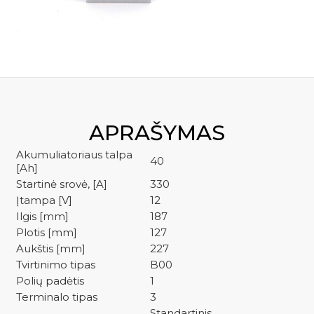
kre
S4019
APRAŠYMAS
Akumuliatoriaus talpa
40
[Ah]
Startinė srovė, [A]
330
Įtampa [V]
12
Ilgis [mm]
187
Plotis [mm]
127
Aukštis [mm]
227
Tvirtinimo tipas
B00
Polių padėtis
1
Terminalo tipas
3
Standartinis