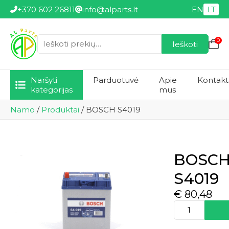
+370 602 26811
info@alparts.lt
EN
LT
0
Ieškoti
Ieškoti:
Naršyti
Parduotuvė
Apie
Kontakt
kategorijas
mus
Namo
/
Produktai
/
BOSCH S4019
BOSC
S4019
€
80,48
produkto
kiekis:
BOSCH