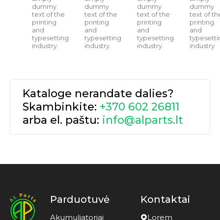
dummy
dummy
dummy
dummy
text of the
text of the
text of the
text of th
printing
printing
printing
printing
and
and
and
and
typesetting
typesetting
typesetting
typesetti
industry.
industry.
industry.
industry.
Kataloge nerandate dalies?
Skambinkite:
+370 602 26811
arba el. paštu:
info@alparts.lt
Parduotuvė
Kontaktai
Akumuliatoriai
Lorem