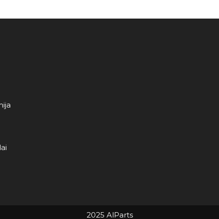
ija
ai
2025 AlParts