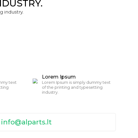
NDUSTRY.
g industry.
Lorem Ipsum
mmy text
Lorem Ipsum is simply dummy text
tting
of the printing and typesetting
industry.
:
info@alparts.lt