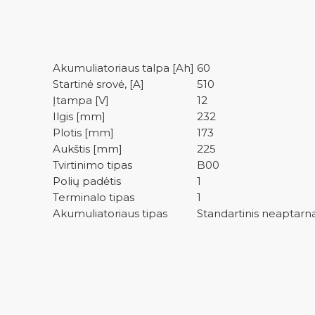
Akumuliatoriaus talpa [Ah]
60
Startinė srovė, [A]
510
Įtampa [V]
12
Ilgis [mm]
232
Plotis [mm]
173
Aukštis [mm]
225
Tvirtinimo tipas
B00
Polių padėtis
1
Terminalo tipas
1
Akumuliatoriaus tipas
Standartinis neaptar