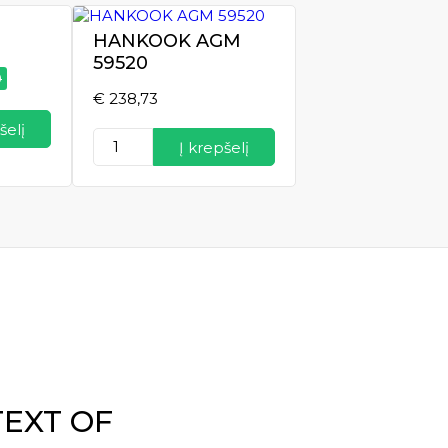
HANKOOK AGM
59520
0
€
238,73
šelį
produkto
Į krepšelį
kiekis:
HANKOOK
AGM
59520
TEXT OF