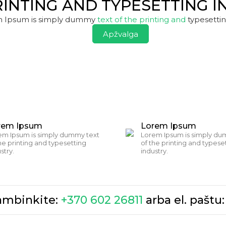
RINTING AND TYPESETTING I
 Ipsum is simply dummy
text of the printing and
typesettin
Apžvalga
rem Ipsum
Lorem Ipsum
em Ipsum is simply dummy text
Lorem Ipsum is simply du
he printing and typesetting
of the printing and typese
stry.
industry.
kambinkite:
+370 602 26811
arba el. paštu