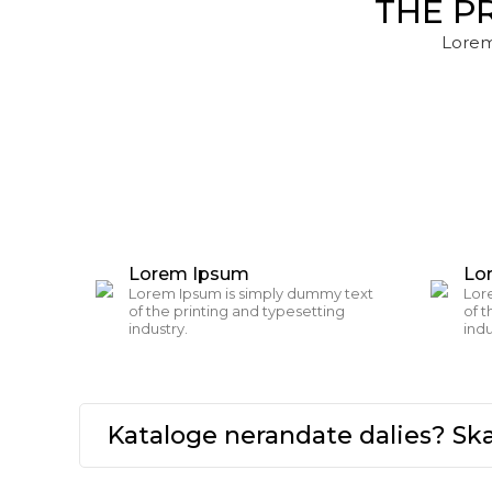
THE P
Lorem
Lorem Ipsum
Lo
Lorem Ipsum is simply dummy text
Lor
of the printing and typesetting
of t
industry.
indu
Kataloge nerandate dalies? S