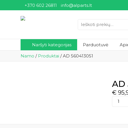
+370 602 26811
info@alparts.lt
Ieškoti:
Naršyti kategorijas
Parduotuvė
Api
Namo
/
Produktai
/
AD 560413051
AD 
€
95,
produk
kiekis:
AD
560413