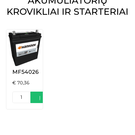
AKUMULIATORIŲ
KROVIKLIAI IR STARTERIAI
MF54026
€
70,36
produkto
Į
kiekis:
MF54026
krepšelį