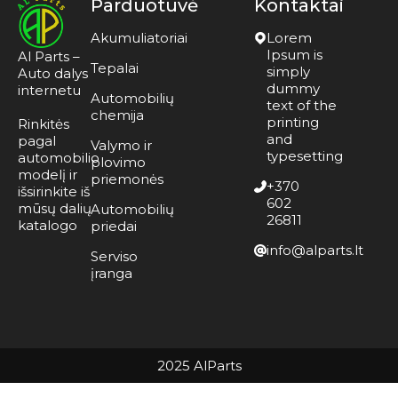
Parduotuvė
Kontaktai
Akumuliatoriai
Lorem
Ipsum is
Al Parts –
Tepalai
simply
Auto dalys
dummy
internetu
Automobilių
text of the
chemija
printing
Rinkitės
and
pagal
Valymo ir
typesetting
automobilio
plovimo
modelį ir
priemonės
+370
išsirinkite iš
602
mūsų dalių
Automobilių
26811
katalogo
priedai
info@alparts.lt
Serviso
įranga
2025 AlParts